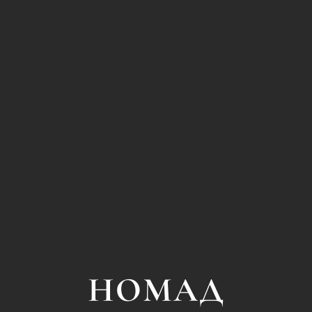
сти
ных
дения