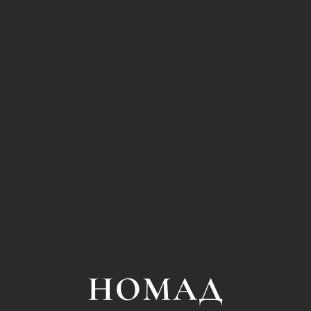
сти
ных
дения