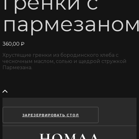
гренки с
пармезано
360,00
₽
Хрустящие гренки из бородинского хлеба с
чесночным маслом, солью и щедрой стружкой
Пармезана.
ЗАРЕЗЕРВИРОВАТЬ СТОЛ